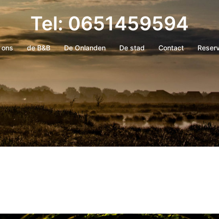
Tel: 0651459594
 ons
de B&B
De Onlanden
De stad
Contact
Reser