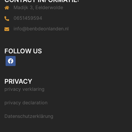
Madijk 3, Eelderwolde
0651459594
info@benbdeonlanden.nl
FOLLOW US
PRIVACY
privacy verklaring
privacy declaration
Datenschutzerklärung